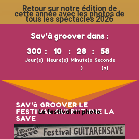
Retour sur notre édition de
cette année avec les photos de
tous les spéctacles 2026
Sav'à groover dans :
300
:
10
:
28
:
56
Jour(s)
Heure(s)
Minute(s
Seconde
)
(s)
SAV'à GROOVER LE
FESTIVAL QUI RYTHME LA
Le festival en photo
SAVE
MERCI à TOUTES ET TOUS