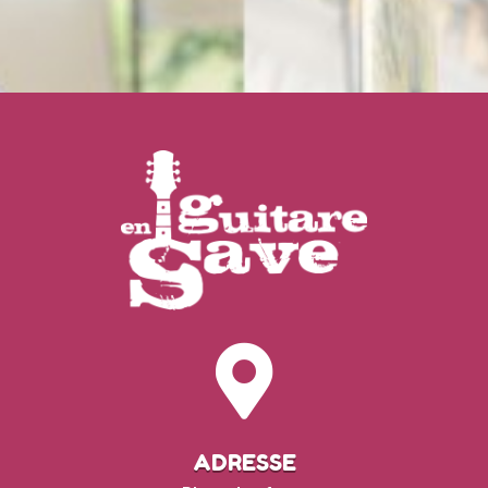

ADRESSE